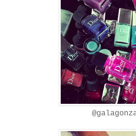
@galagonz