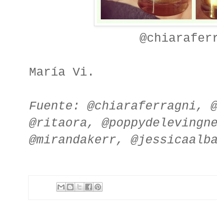
@chiarafer
María Vi.
Fuente: @chiaraferragni, 
@ritaora, @poppydelevingn
@mirandakerr, @jessicaalb